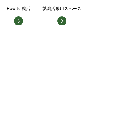
How to 就活
就職活動用スペース