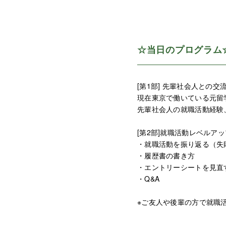
☆当日のプログラム
[第1部] 先輩社会人との交流会
現在東京で働いている元留
先輩社会人の就職活動経験
[第2部]就職活動レベルアッ
・就職活動を振り返る（失
・履歴書の書き方
・エントリーシートを見直
・Q&A
※ご友人や後輩の方で就職