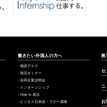
働きたい外国人の方へ
教
-
相談デスク
セ
-
就活セミナー
-
合同企業説明会
ニ
-
インターンシップ
-
How to 就活
お
-
ビジネス日本語・マナー講座