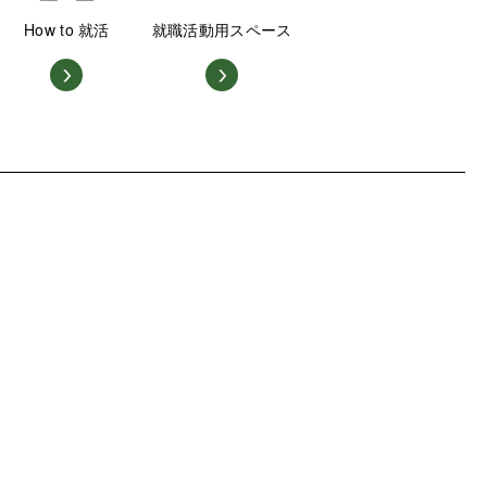
How to 就活
就職活動用スペース