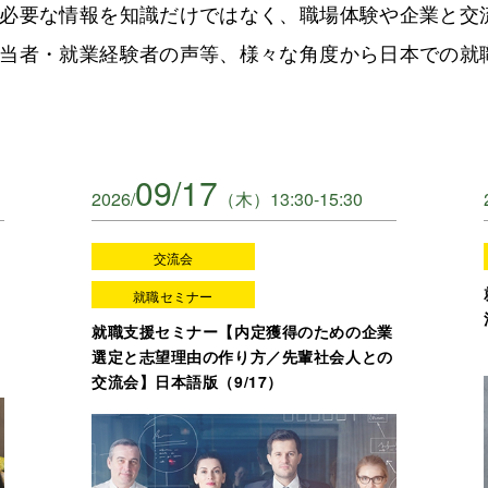
必要な情報を知識だけではなく、職場体験や企業と交
当者・就業経験者の声等、様々な角度から日本での就
09/17
2026/
（木）13:30-15:30
交流会
ポ
就職セミナー
、
就職支援セミナー【内定獲得のための企業
選定と志望理由の作り方／先輩社会人との
交流会】日本語版（9/17）