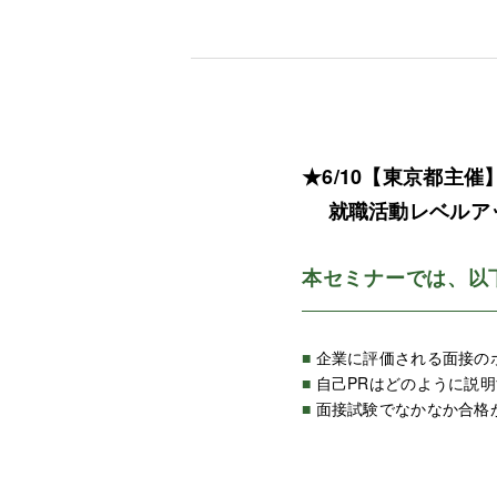
★6/10【東京都主
就職活動レベルアッ
本セミナーでは、以
■
企業に評価される面接の
■
自己PRはどのように説
■
面接試験でなかなか合格