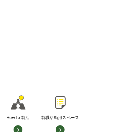
How to 就活
就職活動用スペース