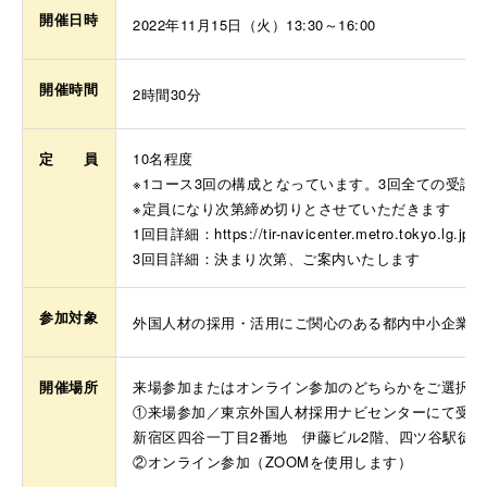
開催日時
2022年11月15日（火）13:30～16:00
開催時間
2時間30分
定 員
10名程度
※1コース3回の構成となっています。3回全ての受講
※定員になり次第締め切りとさせていただきます
1回目詳細：
https://tir-navicenter.metro.tokyo.lg.jp
3回目詳細：決まり次第、ご案内いたします
参加対象
外国人材の採用・活用にご関心のある都内中小企業ご
開催場所
来場参加またはオンライン参加のどちらかをご選択く
①来場参加／東京外国人材採用ナビセンターにて受講
新宿区四谷一丁目2番地 伊藤ビル2階、四ツ谷駅徒歩
②オンライン参加（ZOOMを使用します）