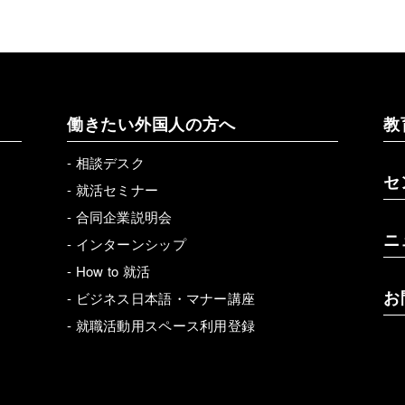
働きたい外国人の方へ
教
-
相談デスク
セ
-
就活セミナー
-
合同企業説明会
ニ
-
インターンシップ
-
How to 就活
お
-
ビジネス日本語・マナー講座
-
就職活動用スペース利用登録